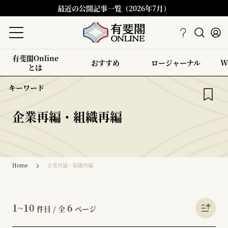
最近の公開記事一覧（2026年7月）
有斐閣Online
おすすめ
ロージャーナル
W
とは
キーワード
企業再編・組織再編
Home
企業再編・組織再編
1~10
6
件目 / 全
ページ