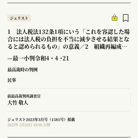
ジュリスト
1 法人税法132条1項にいう「これを容認した場
合には法人税の負担を不当に減少させる結果とな
ると認められるもの」の意義／2 組織再編成に
係る一連の取引の一環として行われた金銭の借入
—最一小判令和4・4 ･21
れが法人税法132条1項にいう「これを容認した
場合には法人税の負担を不当に減少させる結果と
最高裁時の判例
なると認められるもの」には当たらないとされた
民事
事例
前最高裁判所調査官
大竹 敬人
ジュリスト2023年3月号（1581号）掲載
2023年 2月24日 10:00 公開