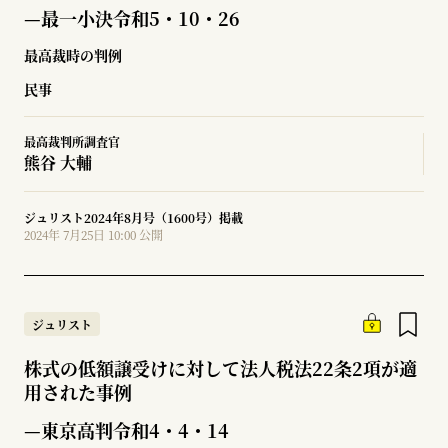
収合併等に反対する旨の通知に当たるとされた事
—最一小決令和5・10・26
例
最高裁時の判例
民事
最高裁判所調査官
熊谷 大輔
ジュリスト2024年8月号（1600号）掲載
2024年 7月25日 10:00 公開
ジュリスト
株式の低額譲受けに対して法人税法22条2項が適
用された事例
—東京高判令和4・4・14