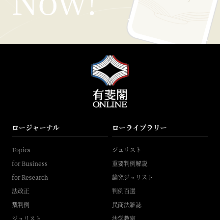
ロージャーナル
ローライブラリー
Topics
ジュリスト
for Business
重要判例解説
for Research
論究ジュリスト
法改正
判例百選
裁判例
民商法雑誌
ジュリスト
法学教室