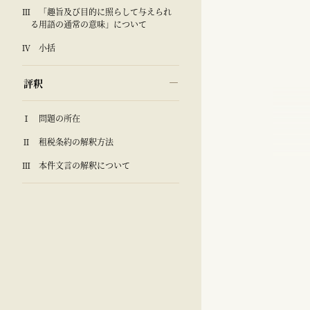
Ⅲ 「趣旨及び目的に照らして与えられ
る用語の通常の意味」について
Ⅳ 小括
評釈
Ⅰ 問題の所在
Ⅱ 租税条約の解釈方法
Ⅲ 本件文言の解釈について