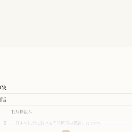
事実
判旨
Ⅰ 判断枠組み
Ⅱ 「日本の法令における当該用語の意義」について