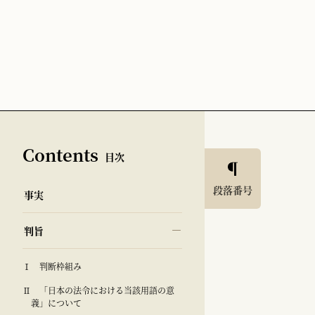
Contents
目次
段落番号
事実
判旨
Ⅰ 判断枠組み
Ⅱ 「日本の法令における当該用語の意
義」について