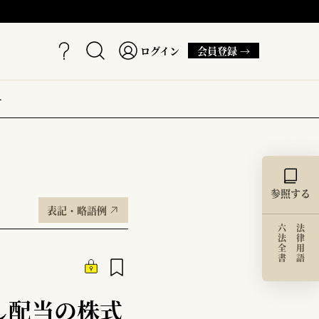
ログイン
会員登録 →
ー
参照する
表記・略語例
六法全書
法律用語
し配当の株式