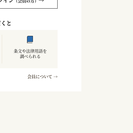
グイン
→
（会員の方）
だくと
条文や法律用語を
調べられる
会員について →