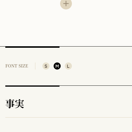
Ⅲ 「趣旨及び目的に照らして与えられる用語の通常の意味」につい
Ⅳ 小括
評釈
Ⅰ 問題の所在
Ⅱ 租税条約の解釈方法
Ⅲ 本件文言の解釈について
S
M
L
FONT SIZE
事実