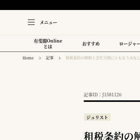
メニュー
有斐閣Online
おすすめ
ロージャ
とは
Home
記事
租税条約の解釈と会社分割にともなうみな
記事ID：J1581126
ジュリスト
租税条約の