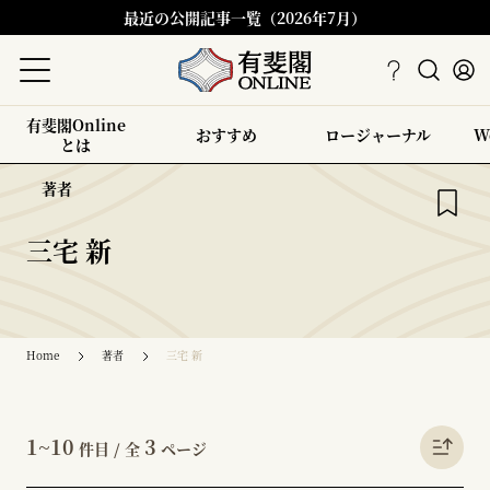
最近の公開記事一覧（2026年7月）
有斐閣Online
おすすめ
ロージャーナル
W
とは
著者
三宅 新
Home
著者
三宅 新
1~10
3
件目 / 全
ページ