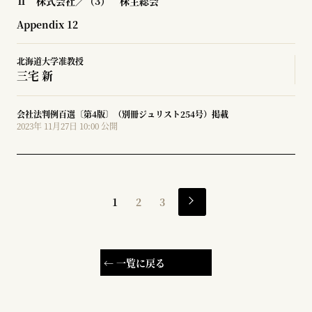
Ⅱ 株式会社／（3） 株主総会
Appendix 12
北海道大学准教授
三宅 新
会社法判例百選〔第4版〕（別冊ジュリスト254号）掲載
2023年 11月27日 10:00 公開
1
2
3
← 一覧に戻る