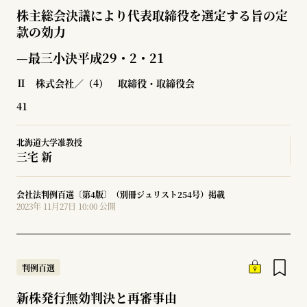
株主総会決議により代表取締役を選定する旨の定
款の効力
—最三小決平成29・2・21
Ⅱ 株式会社／（4） 取締役・取締役会
41
北海道大学准教授
三宅 新
会社法判例百選〔第4版〕（別冊ジュリスト254号）掲載
2023年 11月27日 10:00 公開
判例百選
新株発行無効判決と再審事由