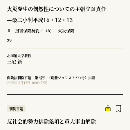
火災発生の偶然性についての主張立証責任
—最二小判平成16・12・13
Ⅱ 損害保険契約／（6） 火災保険
29
北海道大学教授
三宅 新
保険法判例百選〔第2版〕（別冊ジュリスト271号）掲載
2025年 5月12日 10:00 公開
判例百選
反社会的勢力排除条項と重大事由解除