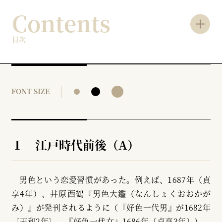
Contents
目次
FONT SIZE
Ⅰ 江戸時代前後（A）
男色という恋愛習慣があった。例えば、1687年（貞
享4年）、井原西鶴『男色大鑑（なんしょくおおかが
み）』が発刊されるように（『好色一代男』が1682年
〔天和2年〕、『好色一代女』1686年〔貞享3年〕）、