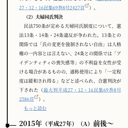
27・12・16民集69巻8号2427頁
）。
（2）夫婦同氏判決
民法750条が定める夫婦同氏制度について、憲
法13条・14条・24条違反が争われた。13条との
関係では「氏の変更を強制されない自由」は人格
権の一内容とは言えない、24条との関係では「ア
イデンティティの喪失感等」の不利益を女性が受
ける場合があるものの、通称使用により「一定程
度は緩和され得る」などと述べられ、合憲判決が
下された（
最大判平成27・12・16民集69巻8号
2586頁
）。
もっと読む
2015年
前後～
（平成27年）
（A）