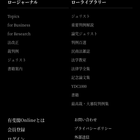
ロージャーナル
ローライブラリー
Topics
ジュリスト
for Business
重要判例解説
for Research
論究ジュリスト
法改正
判例百選
裁判例
民商法雑誌
ジュリスト
法学教室
書籍案内
法律学全集
記念論文集
YDC1000
書籍
最高裁・大審院判例集
有斐閣Onlineとは
お問い合わせ
プライバシーポリシー
会員登録
外部送信
ログイン