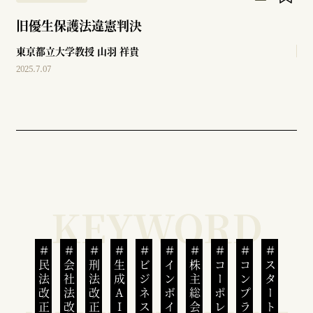
旧優生保護法違憲判決
東京都立大学教授
山羽 祥貴
2025.7.07
民法改正
会社法改正
刑法改正
生成AI
ビジネスと人権
インボイス制度
株主総会
スタートアップ