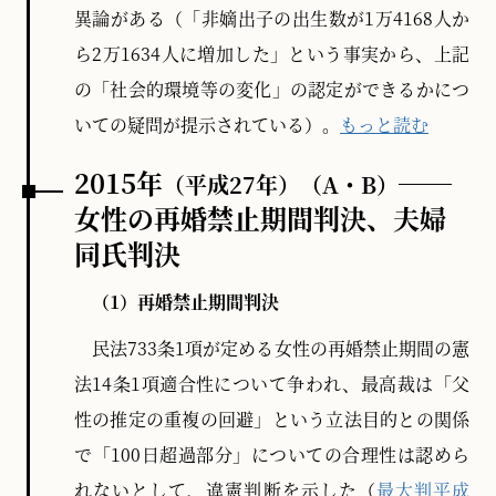
異論がある（「非嫡出子の出生数が1万4168人か
ら2万1634人に増加した」という事実から、上記
の「社会的環境等の変化」の認定ができるかにつ
いての疑問が提示されている）。
もっと読む
2015年
──
（平成27年）
（A・B）
女性の再婚禁止期間判決、夫婦
同氏判決
（1）再婚禁止期間判決
民法733条1項が定める女性の再婚禁止期間の憲
法14条1項適合性について争われ、最高裁は「父
性の推定の重複の回避」という立法目的との関係
で「100日超過部分」についての合理性は認めら
れないとして、違憲判断を示した（
最大判平成