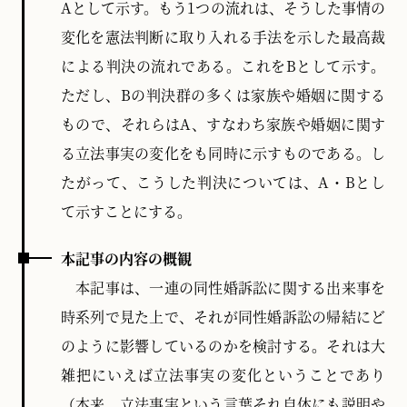
Aとして示す。もう1つの流れは、そうした事情の
に関する判断においても、こうした解釈方法は引き継
がれており、同性婚訴訟もこの流れの中にある。
変化を憲法判断に取り入れる手法を示した最高裁
による判決の流れである。これをBとして示す。
そうすると、直感的には、前者で触れたような事情
ただし、Bの判決群の多くは家族や婚姻に関する
の変化、すなわち医学的知見や国民意識の変化、諸外
国の状況（タイムラインAとする）と、後者の流れ、
もので、それらはA、すなわち家族や婚姻に関す
すなわち最高裁が事情の変化を憲法判断に取り入れる
る立法事実の変化をも同時に示すものである。し
手法（タイムラインBとする）が合わさって、同性婚訴
訟の前向きな結果につながっているように思われる。
たがって、こうした判決については、A・Bとし
この直感は概ね妥当するものと考えるが、他方で、こ
て示すことにする。
れまでに出された各地方裁判所、高等裁判所の同性婚
の判決を見ていると、事情の変化やそれを憲法解釈に
取り入れることは共通していても、その取り入れ方や
本記事の内容の概観
憲法判断には異なるところがある。そのことは、どの
本記事は、一連の同性婚訴訟に関する出来事を
ように評価されるべきだろうか。
時系列で見た上で、それが同性婚訴訟の帰結にど
以下では、タイムラインから先の2つの流れを確認し
のように影響しているのかを検討する。それは大
つつ、同性婚訴訟の各判断を見た上で、その判断間の
雑把にいえば立法事実の変化ということであり
共通点や特色などを踏まえ、同性婚訴訟についての検
討を試みたい。
（本来、立法事実という言葉それ自体にも説明や