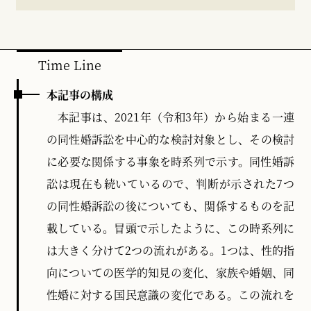
れていると評価できるだろう。
このような展開は、どのようにして起こっているの
だろうか。その鍵は、以下のようにタイムラインに沿
うと見えてくる。タイムラインを眺めると、性的指向
Time Line
が精神疾患とされてきた時代から、現在のような認
識、すなわち精神疾患などではなく生来のものである
本記事の構成
という、医学的知見の変化が確認できる。この医学的
本記事は、2021年（令和3年）から始まる一連
知見の変化に、日本国民の婚姻や同性婚に対する意識
の同性婚訴訟を中心的な検討対象とし、その検討
の変化、同性婚を認める外国の動向といった潮流も合
流する。こうした流れは、同性愛者が少数者でありな
に必要な関係する事象を時系列で示す。同性婚訴
がらも、婚姻に関しての権利を普遍的に及ぼさなけれ
訟は現在も続いているので、判断が示された7つ
ばならないという論理を後押しするものと言えよう。
この流れについては、主に、これまでに出された同性
の同性婚訴訟の後についても、関係するものを記
婚訴訟での認定事実から抜粋し（非常に多くの事実が
載している。冒頭で示したように、この時系列に
あるので、最低限の抜粋に留めた）、大まかな時代変
化を掴めるようにした。
は大きく分けて2つの流れがある。1つは、性的指
向についての医学的知見の変化、家族や婚姻、同
もう1つの流れは、最高裁による憲法解釈手法につい
てである。事情の変化を判断材料とする手法が、後掲
性婚に対する国民意識の変化である。この流れを
国籍法違憲判決以降、注目されている。その後の家族