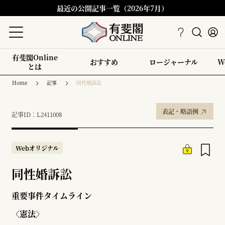
最近の公開記事一覧（2026年7月）
有斐閣Online
おすすめ
ロージャーナル
W
とは
Home
記事
同性婚訴訟
表記・略語例
記事ID：L2411008
Webオリジナル
同性婚訴訟
重要事件タイムライン
〈憲法〉