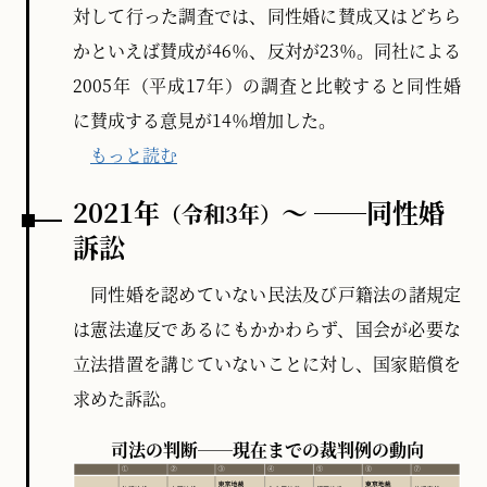
対して行った調査では、同性婚に賛成又はどちら
かといえば賛成が46％、反対が23％。同社による
2005年（平成17年）の調査と比較すると同性婚
に賛成する意見が14％増加した。
もっと読む
2021年
～ ──同性婚
（令和3年）
訴訟
同性婚を認めていない民法及び戸籍法の諸規定
は憲法違反であるにもかかわらず、国会が必要な
立法措置を講じていないことに対し、国家賠償を
求めた訴訟。
司法の判断──現在までの裁判例の動向