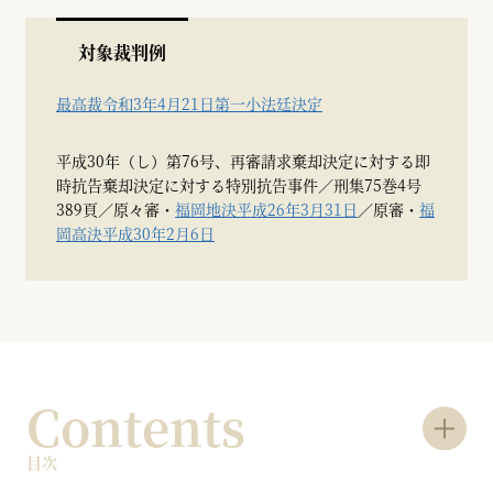
対象裁判例
最高裁令和3年4月21日第一小法廷決定
平成30年（し）第76号、再審請求棄却決定に対する即
時抗告棄却決定に対する特別抗告事件／刑集75巻4号
389頁／原々審・
福岡地決平成26年3月31日
／原審・
福
岡高決平成30年2月6日
Contents
目次