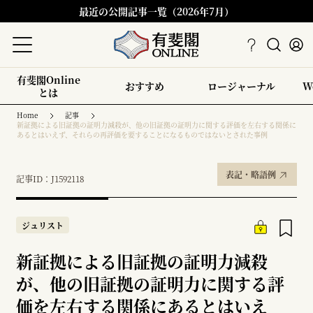
最近の公開記事一覧（2026年7月）
有斐閣Online
おすすめ
ロージャーナル
W
とは
Home
記事
新証拠による旧証拠の証明力減殺が、他の旧証拠の証明力に関する評価を左右する関係に
あるとはいえず、それらの再評価を要することになるものではないとされた事例
表記・略語例
記事ID：J1592118
ジュリスト
新証拠による旧証拠の証明力減殺
が、他の旧証拠の証明力に関する評
価を左右する関係にあるとはいえ