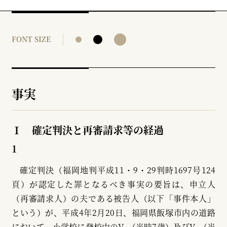
FONT SIZE
事実
Ⅰ 確定判決と再審請求等の経過
1
確定判決（福岡地判平成11・9・29判時1697号124
頁）が認定した罪となるべき事実の要旨は、申立人
（再審請求人）の夫である被告人（以下「事件本人」
という）が、平成4年2月20日、福岡県飯塚市内の道路
において、小学校に登校中のV
（当時7歳）及びV
（当