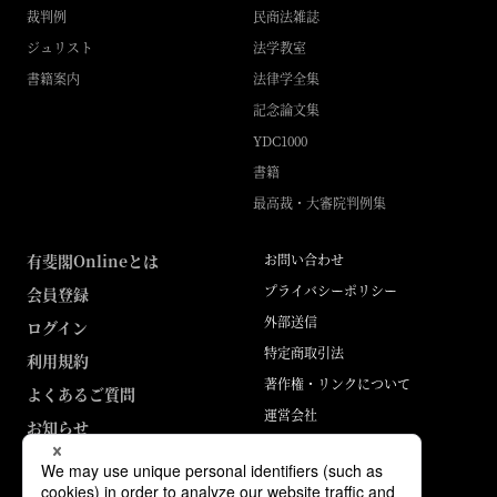
裁判例
民商法雑誌
ジュリスト
法学教室
書籍案内
法律学全集
記念論文集
YDC1000
書籍
最高裁・大審院判例集
有斐閣Onlineとは
お問い合わせ
プライバシーポリシー
会員登録
外部送信
ログイン
特定商取引法
利用規約
著作権・リンクについて
よくあるご質問
運営会社
お知らせ