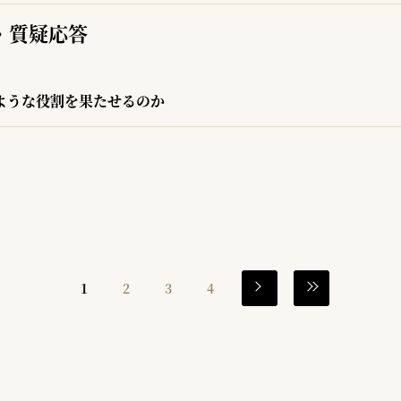
・質疑応答
ような役割を果たせるのか
1
2
3
4