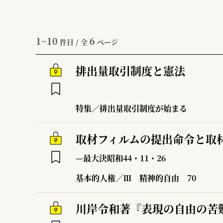
1~10
6
件目 / 全
ページ
排出量取引制度と憲法
特集／排出量取引制度が始まる
取材フィルムの提出命令と取
—最大決昭和44・11・26
基本的人権／Ⅲ 精神的自由
70
川岸令和著『表現の自由の苦