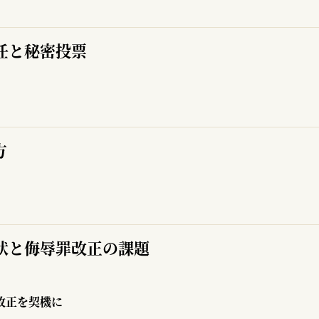
任と秘密投票
方
状と侮辱罪改正の課題
改正を契機に