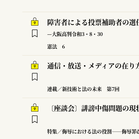
障害者による投票補助者の選
—大阪高判令和3・8・30
憲法
6
通信・放送・メディアの在り
連載／新技術と法の未来
第7回
〔座談会〕誹謗中傷問題の現
特集／侮辱における法の役割――侮辱罪