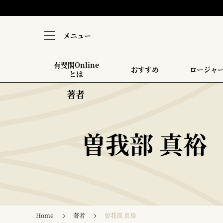
メニュー
有斐閣Online
おすすめ
ロージャ
とは
著者
曽我部 真裕
Home
著者
曽我部 真裕