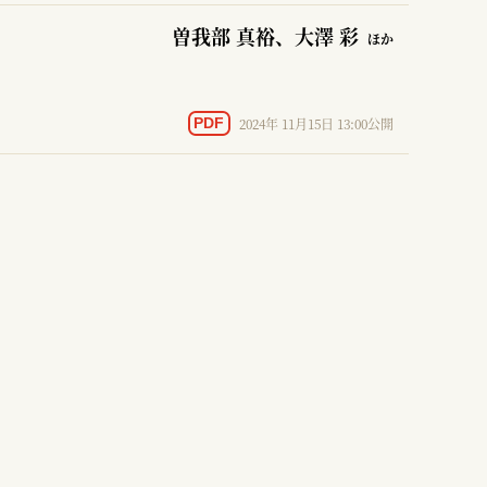
曽我部 真裕
、大澤 彩
ほか
2024年 11月15日 13:00公開
PDF