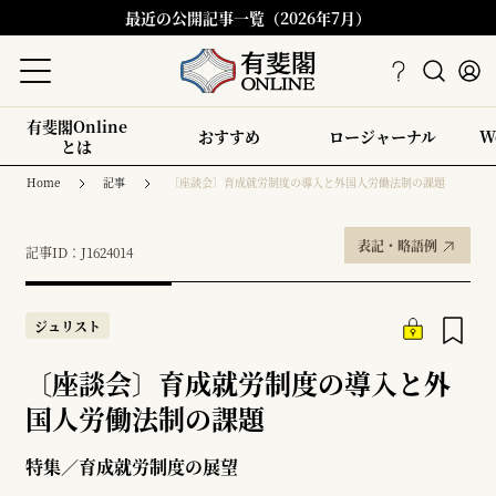
最近の公開記事一覧（2026年7月）
有斐閣Online
おすすめ
ロージャーナル
W
とは
Home
記事
〔座談会〕育成就労制度の導入と外国人労働法制の課題
表記・略語例
記事ID：J1624014
ジュリスト
〔座談会〕育成就労制度の導入と外
国人労働法制の課題
特集／育成就労制度の展望