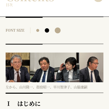
目次
FONT SIZE
左から、山川隆一、指宿昭一、早川智津子、山脇康嗣
Ⅰ はじめに