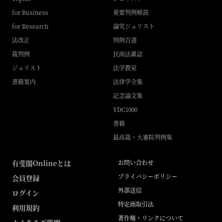
for Business
重要判例解説
for Research
論究ジュリスト
法改正
判例百選
裁判例
民商法雑誌
ジュリスト
法学教室
書籍案内
法律学全集
記念論文集
YDC1000
書籍
最高裁・大審院判例集
有斐閣Onlineとは
お問い合わせ
プライバシーポリシー
会員登録
外部送信
ログイン
特定商取引法
利用規約
著作権・リンクについて