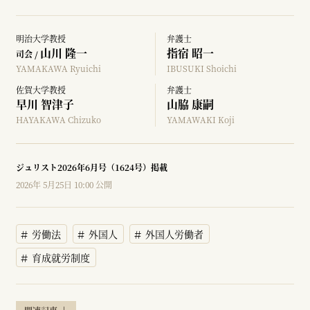
明治大学教授
弁護士
山川 隆一
指宿 昭一
司会 /
YAMAKAWA Ryuichi
IBUSUKI Shoichi
佐賀大学教授
弁護士
早川 智津子
山脇 康嗣
HAYAKAWA Chizuko
YAMAWAKI Koji
ジュリスト2026年6月号（1624号）掲載
2026年 5月25日 10:00 公開
労働法
外国人
外国人労働者
育成就労制度