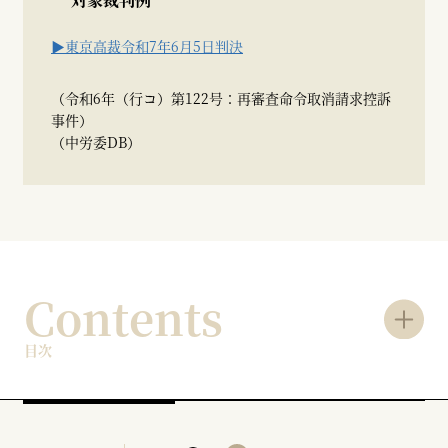
▶東京高裁令和7年6月5日判決
（令和6年（行コ）第122号：再審査命令取消請求控訴
事件）
（中労委DB）
Contents
目次