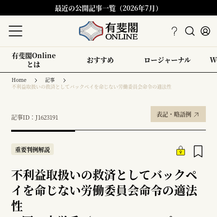
最近の公開記事一覧（2026年7月）
有斐閣Online
おすすめ
ロージャーナル
W
とは
Home
記事
不利益取扱いの救済としてバックペイを命じない労働委員会命令の適法性
表記・略語例
記事ID：J1623191
重要判例解説
不利益取扱いの救済としてバックペ
イを命じない労働委員会命令の適法
性