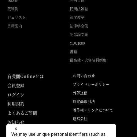
法改正
判例百選
裁判例
民商法雑誌
ジュリスト
法学教室
書籍案内
法律学全集
記念論文集
YDC1000
書籍
最高裁・大審院判例集
有斐閣Onlineとは
お問い合わせ
プライバシーポリシー
会員登録
外部送信
ログイン
特定商取引法
利用規約
著作権・リンクについて
よくあるご質問
運営会社
お知らせ