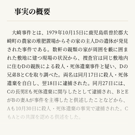
事実の概要
大崎事件とは、1979年10月15日に鹿児島県曽於郡大
崎町の農家の堆肥置場からその家の主人Dの遺体が発見
された事件である。数軒の親類の家が周囲を藪に囲ま
れた敷地に建つ現場の状況から、捜査官は同じ敷地内
に住むDの親族による殺人・死体遺棄事件と疑い、Dの
兄弟BとCを取り調べた。両名は同月17日に殺人・死体
遺棄を自白し、翌18日に逮捕された。同月27日には、
Cの長男Eも死体遺棄に関与したとして逮捕され、BとE
がBの妻Aが事件を主導したと供述したことなどから、
Aも10月30日に殺人・死体遺棄の事実で逮捕された。C
もAとの共謀を認める供述をした。