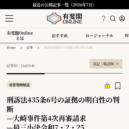
最近の公開記事一覧（2026年7月）
有斐閣Online
おすすめ
ロージャーナル
W
とは
Home
記事
刑訴法435条6号の証拠の明白性の判断
表記・略語例
記事ID：J1623146
重要判例解説
刑訴法435条6号の証拠の明白性の判
断
—
大崎事件第4次再審請求
—
最三小決令和7・2・25