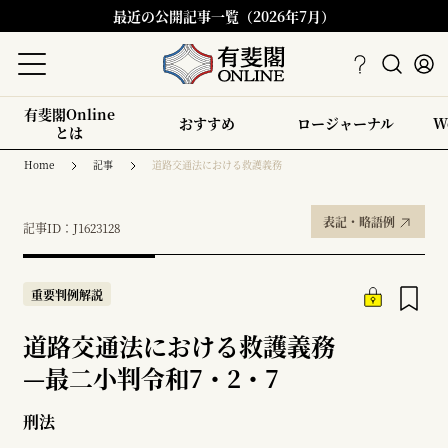
最近の公開記事一覧（2026年7月）
有斐閣Online
おすすめ
ロージャーナル
W
とは
Home
記事
道路交通法における救護義務
表記・略語例
記事ID：J1623128
重要判例解説
道路交通法における救護義務
—
最二小判令和7・2・7
刑法