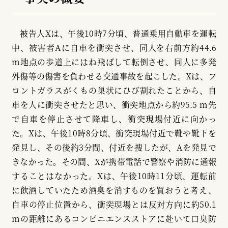
被告人Xは、午後10時7分頃、普通乗用自動車を運転
中、被害者Aに自車を衝突させ、同人を右前方約44.6
m地点の歩道上にはね飛ばして転倒させ、同人に多発
外傷等の傷害を負わせる交通事故を起こした。Xは、フ
ロントガラスがくもの巣状にひび割れたことから、自
車を人に衝突させたと思い、衝突地点から約95.5 m先
で自車を停止させて降車し、衝突現場付近に向かっ
た。Xは、午後10時8分頃、衝突現場付近で靴や靴下を
発見し、その後約3分間、付近を捜したが、Aを発見で
きなかった。その間、Xが携帯電話で警察や消防に通報
することはなかった。Xは、午後10時11分頃、運転前
に飲酒していたため酒臭を消すものを買おうと考え、
自車の停止位置から、衝突現場とは反対方向に約50.1
mの距離にあるコンビニエンスストアに赴いて口臭防