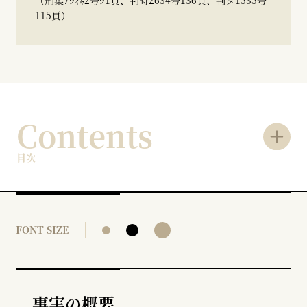
（刑集79巻2号91頁、判時2634号136頁、判タ1535号
115頁）
Contents
目次
FONT SIZE
事実の概要