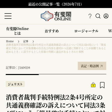
最近の公開記事一覧（2026年7月）
有斐閣Online
おすすめ
ロージャーナル
W
とは
Home
記事
消費者裁判手続特例法2条4号所定の共通義務確認の訴えについて同法3条4項にいう「簡易
確定手続において対象債権の存否及び内容を適切かつ迅速に判断することが困難であると
認めるとき」に該当するとした原審の判断に違法があるとされた事例
表記・略語例
記事ID：J1604104
ジュリスト
消費者裁判手続特例法2条4号所定の
共通義務確認の訴えについて同法3条