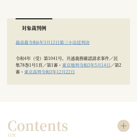
対象裁判例
最高裁令和6年3月12日第三小法廷判決
令和4年（受）第1041号、共通義務確認請求事件／民
集78巻1号1頁／第1審・
東京地判令和3年5月14日
／第2
審・
東京高判令和3年12月22日
Contents
目次