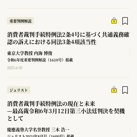
重要判例解説
消費者裁判手続特例法2条4号に基づく共通義務確
認の訴えにおける同法3条4項該当性
東京大学教授
内海 博俊
令和6年度重要判例解説（1610号）掲載
2025.6.02
ジュリスト
消費者裁判手続特例法の現在と未来
—
最高裁令和6年3月12日第三小法廷判決を契機
として
慶應義塾大学名誉教授
三木 浩一
ジュリスト2024年8月号（1600号）掲載