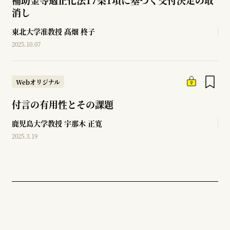
補助金等適正化法17条1項に基づく交付決定の取
消し
東北大学准教授
髙畑 柊子
2025.10.07
Webオリジナル
付言の有用性とその課題
鹿児島大学教授
宇那木 正寛
2025.3.19