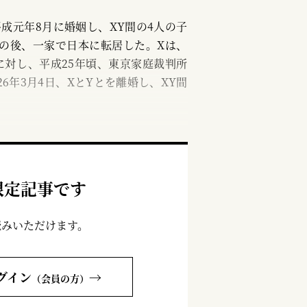
成元年8月に婚姻し、XY間の4人の子
の後、一家で日本に転居した。Xは、
に対し、平成25年頃、東京家庭裁判所
年3月4日、XとYとを離婚し、XY間
限定記事です
読みいただけます。
グイン
→
（会員の方）