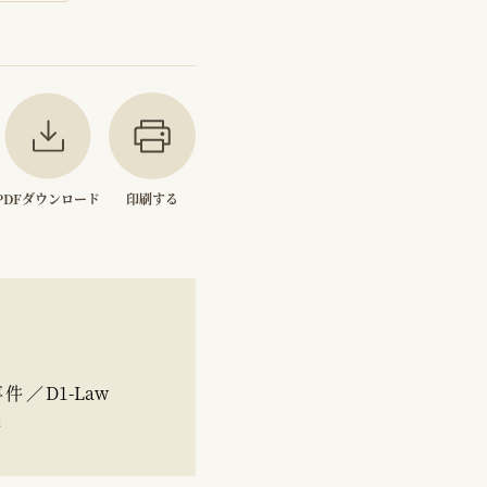
PDFダウンロード
印刷する
／D1-Law
条