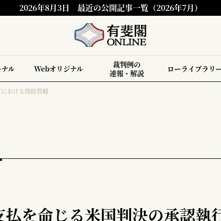
2026年8月3日
最近の公開記事一覧（2026年7月）
裁判例の
ーナル
Webオリジナル
ローライブラリ
速報・解説
行における間接管轄
支払を命じる米国判決の承認執