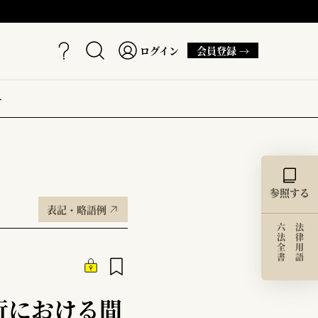
ログイン
会員登録 →
ー
参照する
表記・略語例
六法全書
法律用語
行における間