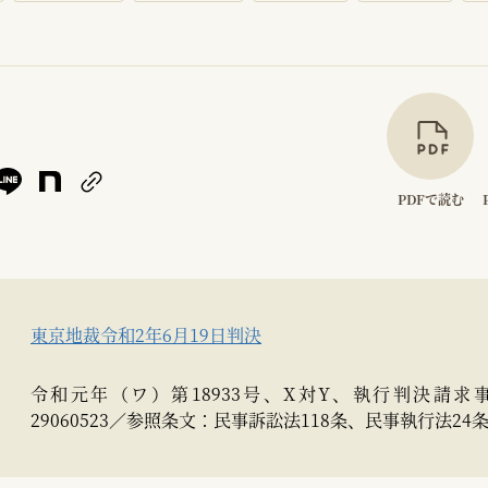
PDFで読む
東京地裁令和2年6月19日判決
令和元年（ワ）第18933号、X対Y、執行判決請求事件
29060523／参照条文：民事訴訟法118条、民事執行法24