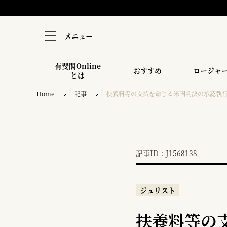
メニュー
有斐閣Online
おすすめ
ロージャ
とは
Home
記事
扶養料等の支払を命じる米国判決の承認執
記事ID：J1568138
ジュリスト
扶養料等の