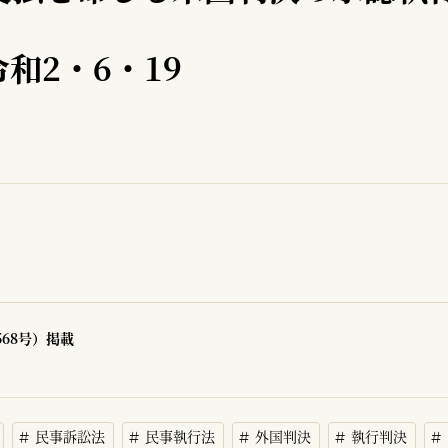
和2・6・19
568号）掲載
民事訴訟法
民事執行法
外国判決
執行判決