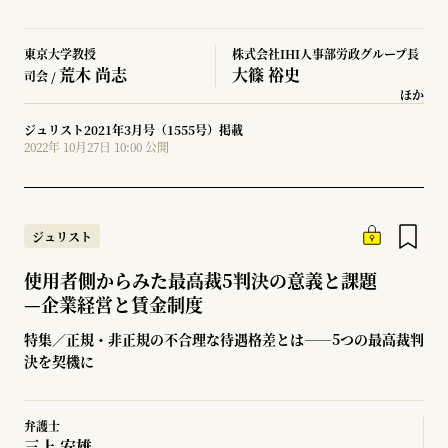
東京大学教授
株式会社IHI人事部労政グループ長
荒木 尚志
大篠 裕史
司会 /
ほか
ジュリスト2021年3月号（1555号）掲載
2022年 10月27日 10:00 公開
ジュリスト
使用者側からみた最高裁5判決の意義と課題
—
企業経営と賃金制度
特集／正規・非正規の不合理な待遇格差とは――5つの最高裁判
決を契機に
弁護士
三上 安雄