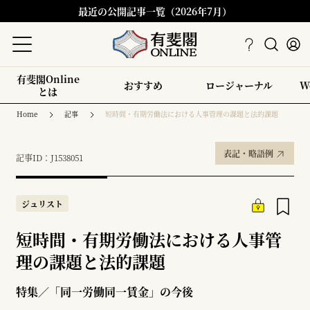
最近の公開記事一覧（2026年7月）
有斐閣Online
おすすめ
ロージャーナル
W
とは
Home
記事
短時間・有期労働法における人事管理の課題と法的課題
表記・略語例
記事ID：J1538051
ジュリスト
短時間・有期労働法における人事管
理の課題と法的課題
特集／「同一労働同一賃金」の今後