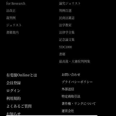
for Research
論究ジュリスト
法改正
判例百選
裁判例
民商法雑誌
ジュリスト
法学教室
書籍案内
法律学全集
記念論文集
YDC1000
書籍
最高裁・大審院判例集
有斐閣Onlineとは
お問い合わせ
プライバシーポリシー
会員登録
外部送信
ログイン
特定商取引法
利用規約
著作権・リンクについて
よくあるご質問
運営会社
お知らせ