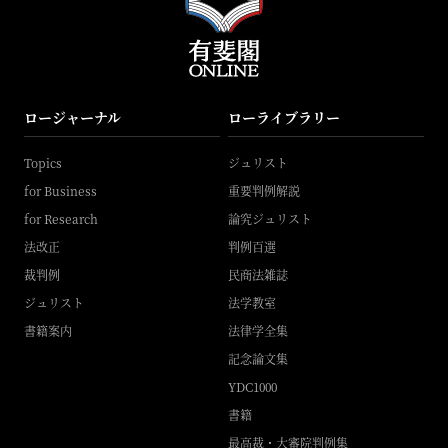
ロージャーナル
ローライブラリー
Topics
ジュリスト
for Business
重要判例解説
for Research
論究ジュリスト
法改正
判例百選
裁判例
民商法雑誌
ジュリスト
法学教室
書籍案内
法律学全集
記念論文集
YDC1000
書籍
最高裁・大審院判例集