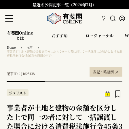
最近の公開記事一覧（2026年7月）
有斐閣Online
おすすめ
ロージャーナル
W
とは
Home
記事
事業者が土地と建物の金額を区分した上で同一の者に対して一括譲渡した場合における消
費税法施行令45条3項の適用の可否
表記・略語例
記事ID：J1625138
ジュリスト
事業者が土地と建物の金額を区分し
た上で同一の者に対して一括譲渡し
た場合における消費税法施行令45条3