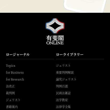
ロージャーナル
ローライブラリー
Topics
ジュリスト
for Business
重要判例解説
for Research
論究ジュリスト
法改正
判例百選
裁判例
民商法雑誌
ジュリスト
法学教室
書籍案内
法律学全集