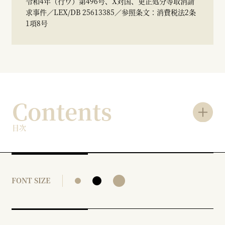
令和4年（行ウ）第496号、X対国、更正処分等取消請
求事件／LEX/DB 25613385／参照条文：消費税法2条
1項8号
Contents
目次
FONT SIZE