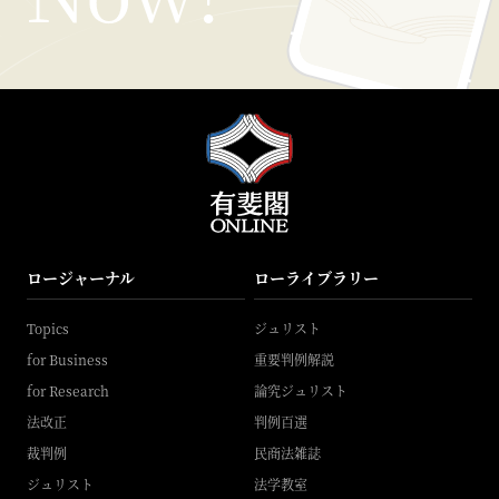
ロージャーナル
ローライブラリー
Topics
ジュリスト
for Business
重要判例解説
for Research
論究ジュリスト
法改正
判例百選
裁判例
民商法雑誌
ジュリスト
法学教室