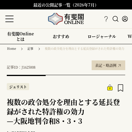
最近の公開記事一覧（2026年7月）
有斐閣Online
おすすめ
ロージャーナル
W
とは
Home
記事
複数の政令処分を理由とする延長登録がされた特許権の効力
表記・略語例
記事ID：J1625008
ジュリスト
複数の政令処分を理由とする延長登
録がされた特許権の効力
—
大阪地判令和8・3・3