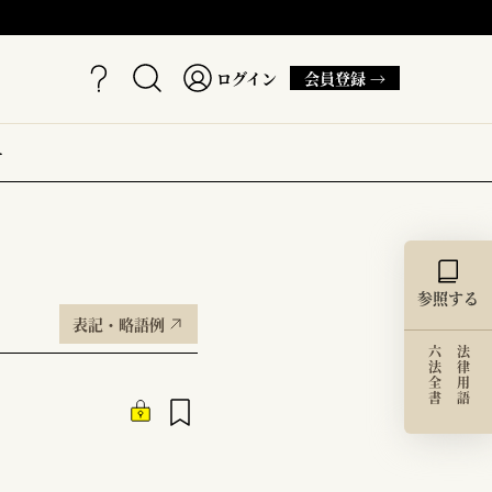
ログイン
会員登録 →
ー
参照する
表記・略語例
六法全書
法律用語