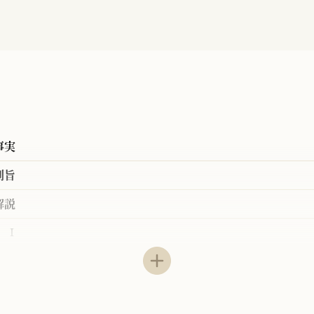
事実
判旨
解説
Ⅰ
Ⅱ
Ⅲ