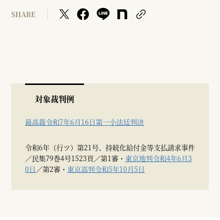
SHARE
対象裁判例
最高裁令和7年6月16日第一小法廷判決
令和6年（行ツ）第21号、持続化給付金等支払請求事件
／民集79巻4号1523頁／第1審・
東京地判令和4年6月3
0日
／第2審・
東京高判令和5年10月5日