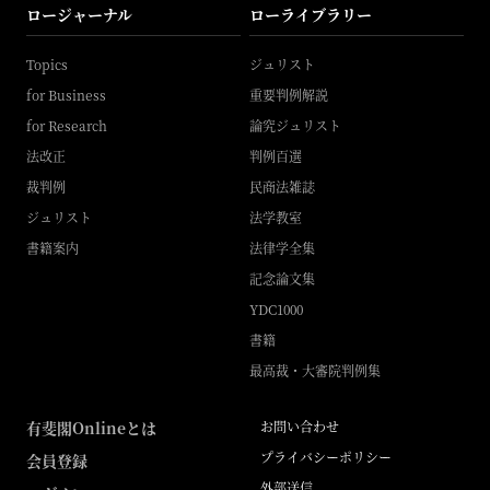
ロージャーナル
ローライブラリー
Topics
ジュリスト
for Business
重要判例解説
for Research
論究ジュリスト
法改正
判例百選
裁判例
民商法雑誌
ジュリスト
法学教室
書籍案内
法律学全集
記念論文集
YDC1000
書籍
最高裁・大審院判例集
有斐閣Onlineとは
お問い合わせ
プライバシーポリシー
会員登録
外部送信