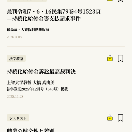
最判令和7・6・16民集79巻4号1523頁
—
持続化給付金等支払請求事件
最高裁・大審院判例集収載
2026.4.08
法学教室
持続化給付金訴訟最高裁判決
上智大学教授
大橋 真由美
法学教室2025年12月号（543号）掲載
2025.11.28
ジュリスト
職業の健全性と差別