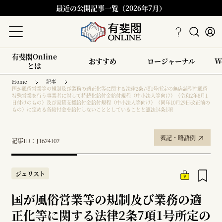
最近の公開記事一覧（2026年7月）
有斐閣Online
おすすめ
ロージャーナル
W
とは
Home
記事
国が風俗営業等の規制及び業務の適正化等に関する法律2条7項1号所定の無店舗型性風俗
特殊営業を行う事業者に対して持続化給付金給付規程（中小法人等向け）（令和2年8月1
日付けのもの）及び家賃支援給付金給付規程（中小法人等向け）（同年10月29日改正前の
もの）に定める各給付金を給付しないこととしていることと憲法14条1項
表記・略語例
記事ID：J1624102
ジュリスト
国が風俗営業等の規制及び業務の適
正化等に関する法律2条7項1号所定の