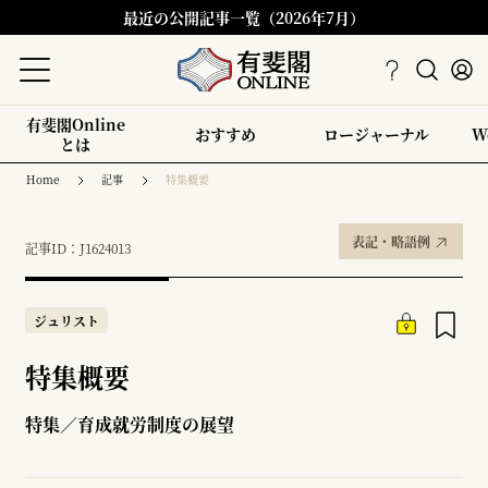
最近の公開記事一覧（2026年7月）
有斐閣Online
おすすめ
ロージャーナル
W
とは
Home
記事
特集概要
表記・略語例
記事ID：J1624013
ジュリスト
特集概要
特集／育成就労制度の展望