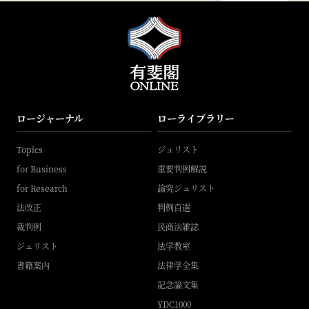
ロージャーナル
ローライブラリー
Topics
ジュリスト
for Business
重要判例解説
for Research
論究ジュリスト
法改正
判例百選
裁判例
民商法雑誌
ジュリスト
法学教室
書籍案内
法律学全集
記念論文集
YDC1000