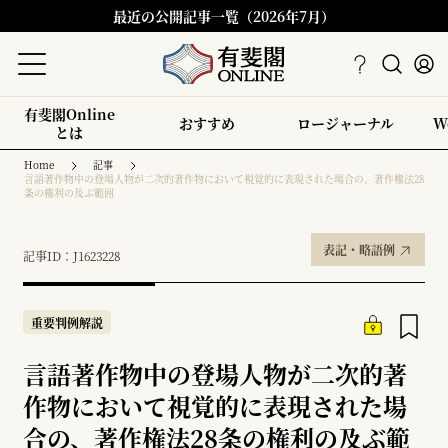
最近の公開記事一覧（2026年7月）
有斐閣Online
おすすめ
ロージャーナル
W
とは
Home
記事
言語著作物中の登場人物が二次的著作物において視覚的に表現された場合の、著作権法28
条の権利の及ぶ範囲
表記・略語例
記事ID：J1623228
重要判例解説
言語著作物中の登場人物が二次的著
作物において視覚的に表現された場
合の、著作権法28条の権利の及ぶ範