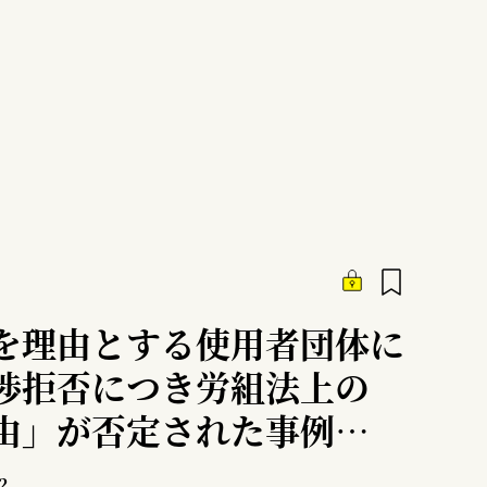
を理由とする使用者団体に
渉拒否につき労組法上の
由」が否定された事例
協会事件東京高裁判決
2