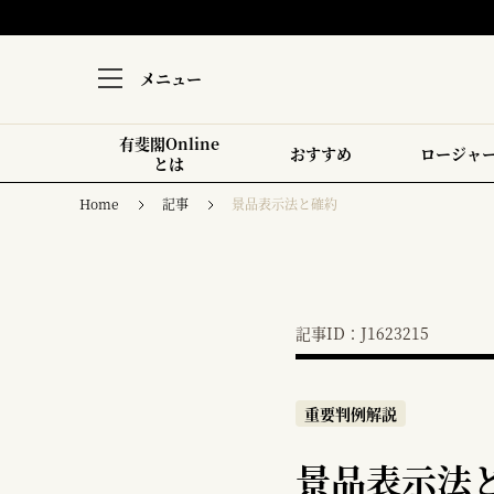
メニュー
有斐閣Online
おすすめ
ロージャ
とは
Home
記事
景品表示法と確約
記事ID：J1623215
重要判例解説
景品表示法