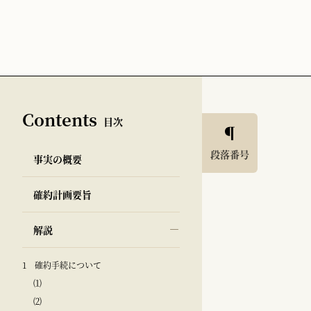
Contents
目次
段落番号
事実の概要
確約計画要旨
解説
1 確約手続について
⑴
⑵