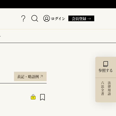
ログイン
会員登録 →
ー
参照する
表記・略語例
六法全書
法律用語