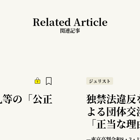
Related Article
関連記事
ジュリスト
札等の「公正
独禁法違反
よる団体交
「正当な理
—
日本港運
—東京高判令和8・3・1