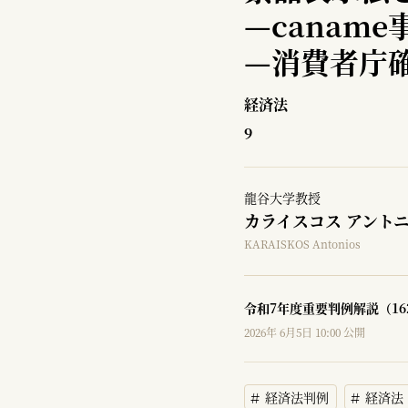
—
canam
—
消費者庁確
経済法
9
龍谷大学教授
カライスコス アント
KARAISKOS Antonios
令和7年度重要判例解説（16
2026年 6月5日 10:00 公開
経済法判例
経済法