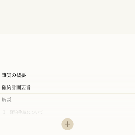
事実の概要
確約計画要旨
解説
1 確約手続について
⑴