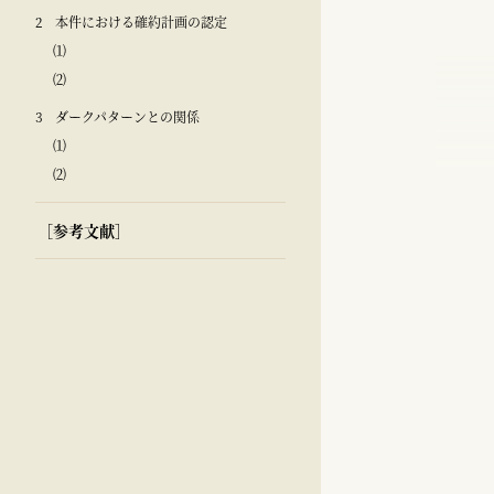
2 本件における確約計画の認定
⑴
⑵
3 ダークパターンとの関係
⑴
⑵
［参考文献］