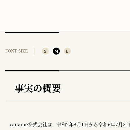
⑵
2 本件における確約計画の認定
⑴
⑵
3 ダークパターンとの関係
S
M
L
FONT SIZE
⑴
⑵
［参考文献］
事実の概要
caname株式会社は、令和2年9月1日から令和6年7月