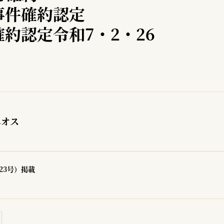
e事件確約認定
約認定令和7・2・26
ニオス
23号）掲載