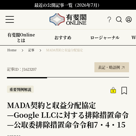
最近の公開記事一覧（2026年7月）
有斐閣Online
おすすめ
ロージャーナル
W
とは
Home
記事
MADA契約と収益分配協定
表記・略語例
記事ID：J1623207
重要判例解説
MADA契約と収益分配協定
—
Google LLCに対する排除措置命令
—
公取委排除措置命令令和7・4・15