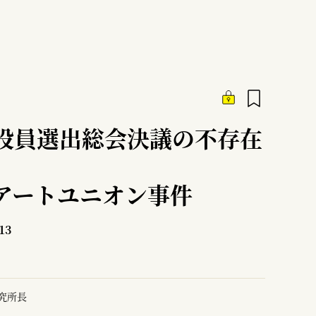
役員選出総会決議の不存在
アートユニオン事件
13
究所長