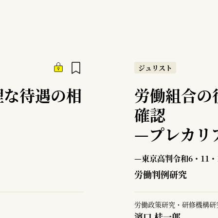
ジュリスト
理な待遇の相
労働組合の
確認
—
プレカリ
—東京高判令和6・11・
労働判例研究
労働政策研究・研修機構研
濱口 桂一郎