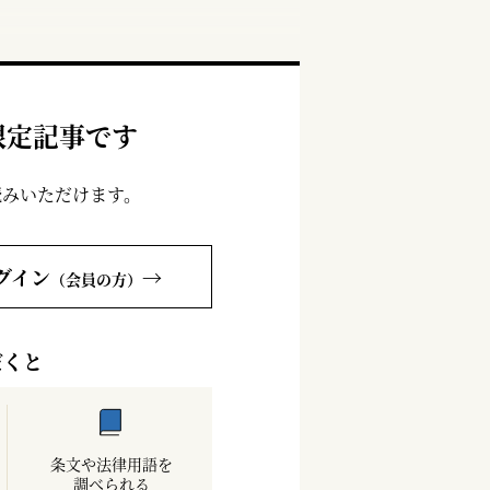
限定記事です
読みいただけます。
グイン
→
（会員の方）
だくと
条文や法律用語を
調べられる