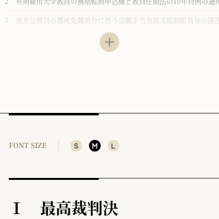
2 有期雇用大学教員の無期転換申込権と教員任期法の10年特例の適
3 地方公務員の懲戒免職処分に伴う退職手当全部支給制限処分の適
Ⅱ 労働契約の当事者・成立・内容
1 労働契約の当事者
2 労働契約の成立
3 労働契約の内容
Ⅲ 賃金、労働時間・休暇
1 賃金
S
M
L
FONT SIZE
2 労働時間・休暇
Ⅳ 人事
Ⅴ 懲戒
Ⅰ 最高裁判決
Ⅵ 労災補償、安全配慮義務