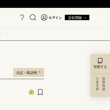
ログイン
会員登録 →
ー
参照する
表記・略語例
六法全書
法律用語