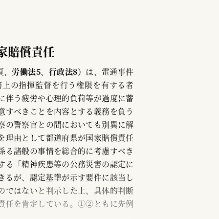
家賠償責任
頁、
労働法5
、
行政法8
）は、電通事件
業務上の指揮監督を行う権限を有する者
に伴う疲労や心理的負荷等が過度に蓄
意すべきことを内容とする義務を負う
察の警察官との間においても別異に解
を理由として都道府県が国家賠償責任
係る諸般の事情を総合的に考慮すべき
する「精神疾患等の公務災害の認定に
できるが、認定基準が示す要件に該当し
のではないと判示した上、具体的判断
責任を肯定している。①②ともに先例