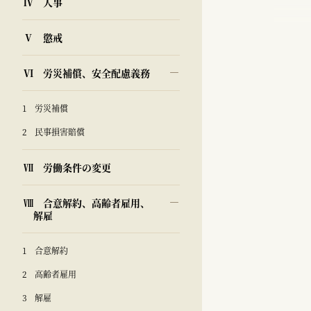
Ⅳ 人事
Ⅴ 懲戒
Ⅵ 労災補償、安全配慮義務
1 労災補償
2 民事損害賠償
Ⅶ 労働条件の変更
Ⅷ 合意解約、高齢者雇用、
解雇
1 合意解約
2 高齢者雇用
3 解雇