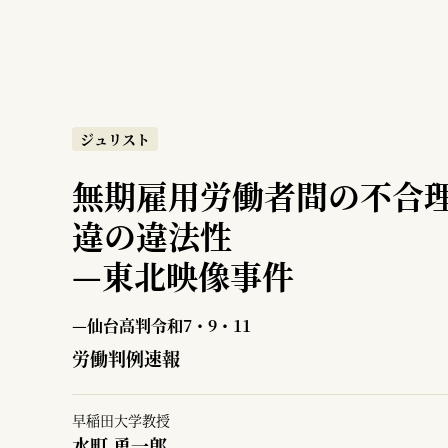
ジュリスト
無期雇用労働者間の不合
違の違法性
—
東北映像事件
—仙台高判令和7・9・11
労働判例速報
早稲田大学教授
水町 勇一郎