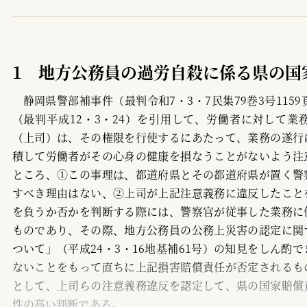
1 労災補償
2 民事損害賠償
1 地方公務員の過労自殺に係る県の国
Ⅶ 労働条件の変更
静岡県警部補事件（最判令和7・3・7民集79巻3号1159
Ⅷ 合意解約、高齢者雇用、解雇
（最判平成12・3・24）を引用して、労働者に対して
1 合意解約
（上司）は、その権限を行使するにあたって、業務の遂行
積して労働者がその心身の健康を損なうことがないよう注
2 高齢者雇用
ところ、①この事理は、都道府県とその都道府県が置く警
3 解雇
すべき理由はない、②上司が上記注意義務に違反したこと
を負うか否かを判断する際には、警察官が従事した業務に
Ⅸ 非典型労働者
ものであり、その際、地方公務員の公務上災害の認定に関
Ⅹ 国際的労働関係法
ついて」（平成24・3・16地基補61号）の知見をしん酌
ないことをもって直ちに上記損害賠償責任が否定されるも
Ⅺ 労働組合法
として、上司らの注意義務違反を認定して、県の国家賠償
性の高い判断である。