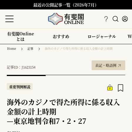
最近の公開記事一覧（2026年7月）
有斐閣Online
おすすめ
ロージャーナル
W
とは
Home
記事
海外のカジノで得た所得に係る収入金額の計上時期
表記・略語例
記事ID：J1623154
重要判例解説
海外のカジノで得た所得に係る収入
金額の計上時期
—
東京地判令和7・2・27