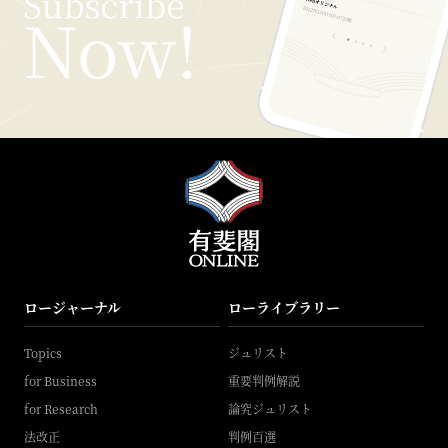
ロージャーナル
ローライブラリー
Topics
ジュリスト
for Business
重要判例解説
for Research
論究ジュリスト
法改正
判例百選