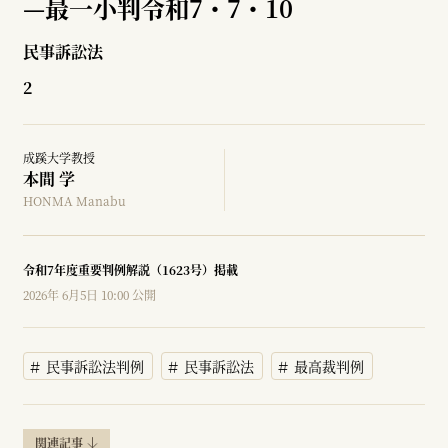
—
最一小判令和7・7・10
民事訴訟法
2
成蹊大学教授
本間 学
HONMA Manabu
令和7年度重要判例解説（1623号）掲載
2026年 6月5日 10:00 公開
民事訴訟法判例
民事訴訟法
最高裁判例
関連記事