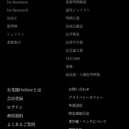
for Business
重要判例解説
for Research
論究ジュリスト
法改正
判例百選
裁判例
民商法雑誌
ジュリスト
法学教室
書籍案内
法律学全集
記念論文集
YDC1000
書籍
最高裁・大審院判例集
有斐閣Onlineとは
お問い合わせ
プライバシーポリシー
会員登録
外部送信
ログイン
特定商取引法
利用規約
著作権・リンクについて
よくあるご質問