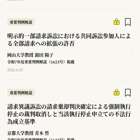
重要判例解説
明示的一部請求訴訟における共同訴訟参加人によ
る全部請求への拡張の許否
岡山大学教授
濵田 陽子
令和7年度重要判例解説（1623号）掲載
2026.6.05
重要判例解説
請求異議訴訟の請求棄却判決確定による強制執行
停止の裁判取消しと当該執行停止申立ての不法行
為成立基準
京都大学教授
青木 哲
令和7年度重要判例解説（1623号）掲載