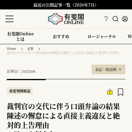
最近の公開記事一覧（2026年7月）
有斐閣Online
おすすめ
ロージャーナル
W
とは
Home
記事
裁判官の交代に伴う口頭弁論の結果陳述の懈怠による直接主義違反と絶対的上告理由
表記・略語例
記事ID：J1623106
重要判例解説
裁判官の交代に伴う口頭弁論の結果
陳述の懈怠による直接主義違反と絶
対的上告理由