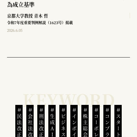
為成立基準
京都大学教授
青木 哲
令和7年度重要判例解説（1623号）掲載
2026.6.05
民法改正
会社法改正
刑法改正
生成AI
ビジネスと人権
インボイス制度
株主総会
スタートアップ