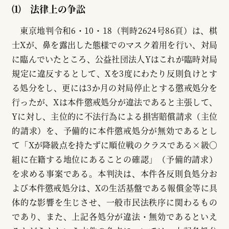
⑴ 法律上の争訟
東京地判令和6・10・18（判時2624号86頁）は、棋
士Xが、鼻を露出した態様でのマスク着用を行い、対局
に臨んでいたところ、公益社団法人Yはこれが臨時対局
規定に違反するとして、Xを3度にわたり反則負けとす
る処分をし、更には3か月の対局停止とする懲戒処分を
行ったが、Xは本件懲戒処分が違法であると主張して、
Yに対し、主位的に不法行為による損害賠償請求（主位
的請求）を、予備的に本件懲戒処分が無効であるとし
て「Xが降級点を持たずに順位戦のクラスである×級○
組に在籍する地位にあることの確認」（予備的請求）
を求める事案である。本判決は、本件各反則負処分お
よび本件懲戒処分は、Xの生活基盤である報償金等に具
体的な影響を生じさせ、一般市民法秩序に関わるもの
であり、また、上記各処分が違法・無効であるといえ