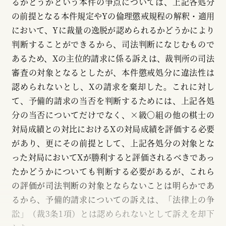
るかどうかという本件の争点については、上記各処分
の前提となる本件規定やYの倫理懲戒規程の解釈・適用
において、Yに裁量の逸脱が認められるかどうかにより
判断することができるから、司法判断になじむもので
あるため、Xの主位的請求に係る訴えは、裁判所の司法
審査の対象となるとしたが、本件懲戒処分に違法性は
認められないとし、Xの請求を棄却した。これに対し
て、予備的請求の当否を判断するためには、上記各処
分の当否についてだけでなく、×級○組の他の棋士の
対局成績との対比におけるXの対局成績を評価する必要
があり、更にその前提として、上記各処分の対象とな
った対局においてXが勝利すると評価されるべきであっ
たかどうかについても判断する必要があるが、これら
の評価が司法判断の対象とならないことは明らかであ
るから、予備的請求についての訴えは、「法律上の争
訟」（裁3条1項）とは認められないとして訴えを却下