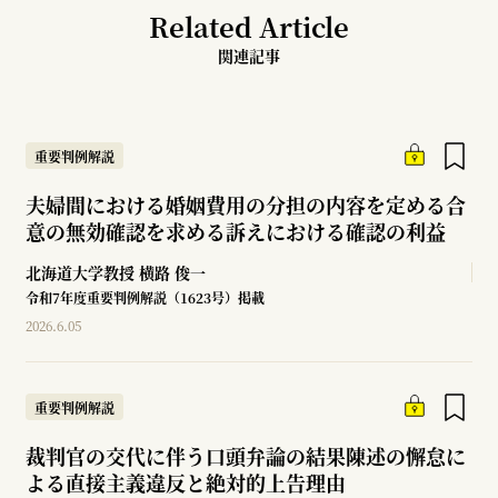
Related Article
関連記事
重要判例解説
夫婦間における婚姻費用の分担の内容を定める合
意の無効確認を求める訴えにおける確認の利益
北海道大学教授
横路 俊一
令和7年度重要判例解説（1623号）掲載
2026.6.05
重要判例解説
裁判官の交代に伴う口頭弁論の結果陳述の懈怠に
よる直接主義違反と絶対的上告理由