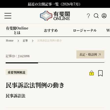
最近の公開記事一覧（2026年7月）
有斐閣Online
おすすめ
ロージャーナル
W
とは
Home
記事
民事訴訟法判例の動き
表記・略語例
記事ID：J1623098
重要判例解説
民事訴訟法判例の動き
民事訴訟法