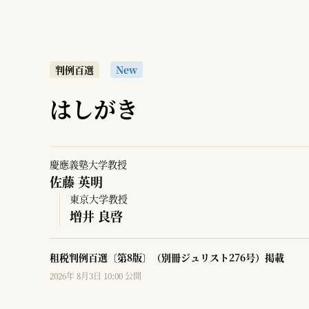
判例百選
New
はしがき
慶應義塾大学教授
佐藤 英明
東京大学教授
増井 良啓
租税判例百選〔第8版〕（別冊ジュリスト276号）掲載
2026年 8月3日 10:00 公開