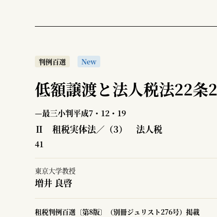
判例百選
New
低額譲渡と法人税法22条
—最三小判平成7・12・19
Ⅱ 租税実体法／（3） 法人税
41
東京大学教授
増井 良啓
租税判例百選〔第8版〕（別冊ジュリスト276号）掲載