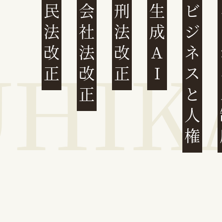
民法改正
会社法改正
刑法改正
生成AI
ビジネスと人権
イ