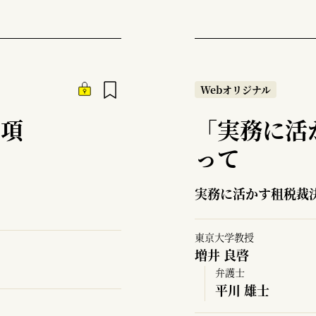
Webオリジナル
2項
「実務に活
って
実務に活かす租税裁
東京大学教授
増井 良啓
弁護士
平川 雄士