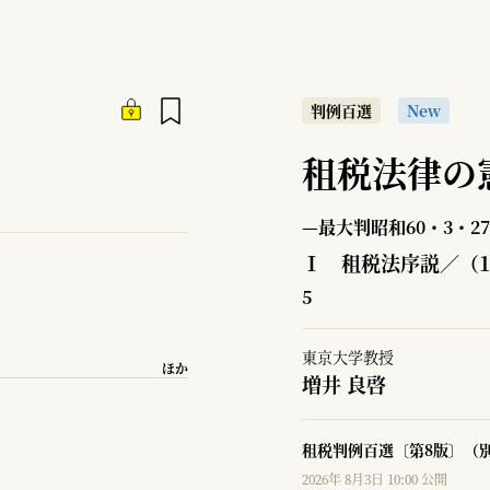
判例百選
New
租税法律の
—最大判昭和60・3・27
Ⅰ 租税法序説／（
5
東京大学教授
ほか
増井 良啓
租税判例百選〔第8版〕（別
2026年 8月3日 10:00 公開