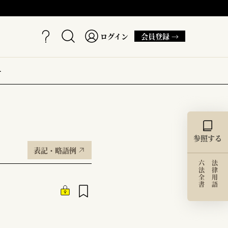
ログイン
会員登録 →
ー
参照する
表記・略語例
六法全書
法律用語