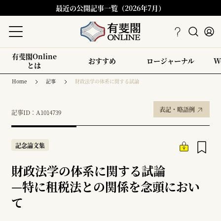
最近の公開記事一覧（2026年7月）
有斐閣Online
おすすめ
ロージャーナル
W
とは
Home
記事
財政法学の体系に関する試論
表記・略語例
記事ID：A1014739
記念論文集
財政法学の体系に関する試論
—
特に租税法との関係を念頭におい
て