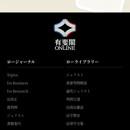
ロージャーナル
ローライブラリー
Topics
ジュリスト
for Business
重要判例解説
for Research
論究ジュリスト
法改正
判例百選
裁判例
民商法雑誌
ジュリスト
法学教室
書籍案内
法律学全集