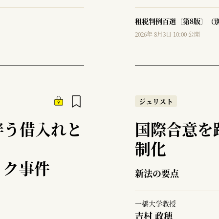
租税判例百選〔第8版〕（別
2026年 8月3日 10:00 公開
ジュリスト
伴う借入れと
国際合意を
制化
ック事件
新法の要点
一橋大学教授
吉村 政穂