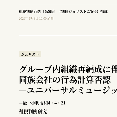
租税判例百選〔第8版〕（別冊ジュリスト276号）掲載
2026年 8月3日 10:00 公開
ジュリスト
グループ内組織再編成に
同族会社の行為計算否認
—
ユニバーサルミュージ
—最一小判令和4・4・21
租税判例研究