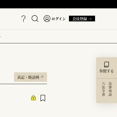
ログイン
会員登録 →
ー
参照する
表記・略語例
六法全書
法律用語