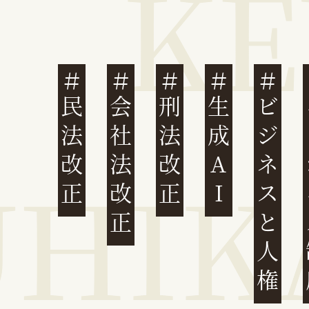
民法改正
会社法改正
刑法改正
生成AI
ビジネスと人権
イ