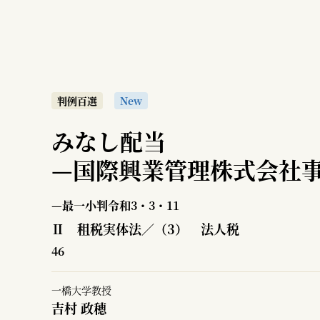
判例百選
New
みなし配当
—
国際興業管理株式会社
—最一小判令和3・3・11
Ⅱ 租税実体法／（3） 法人税
46
一橋大学教授
吉村 政穂