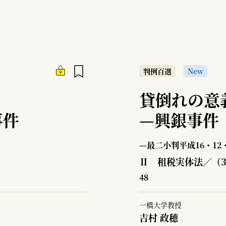
判例百選
New
貸倒れの意
事件
—
興銀事件
—最二小判平成16・12・
Ⅱ 租税実体法／（
48
一橋大学教授
吉村 政穂