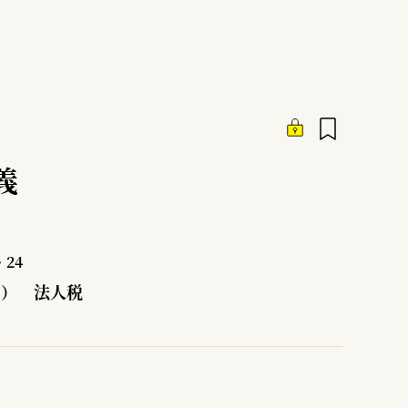
義
24
3） 法人税