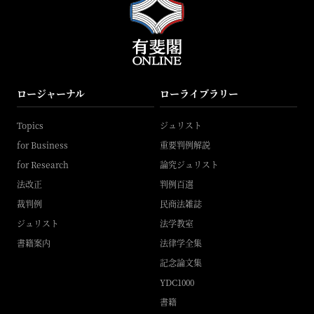
ロージャーナル
ローライブラリー
Topics
ジュリスト
for Business
重要判例解説
for Research
論究ジュリスト
法改正
判例百選
裁判例
民商法雑誌
ジュリスト
法学教室
書籍案内
法律学全集
記念論文集
YDC1000
書籍