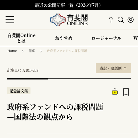
最近の公開記事一覧（2026年7月）
有斐閣Online
おすすめ
ロージャーナル
W
とは
Home
記事
政府系ファンドへの課税問題
表記・略語例
記事ID：A1014203
記念論文集
政府系ファンドへの課税問題
—
国際法の観点から