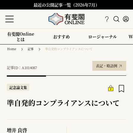
最近の公開記事一覧（2026年7月）
有斐閣Online
おすすめ
ロージャーナル
W
とは
Home
記事
準自発的コンプライアンスについて
表記・略語例
記事ID：A1014087
記念論文集
準自発的コンプライアンスについて
増井 良啓