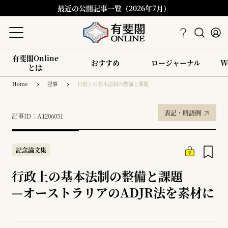
最近の公開記事一覧（2026年7月）
有斐閣Online
おすすめ
ロージャーナル
W
とは
Home
記事
行政上の基本法制の整備と課題
表記・略語例
記事ID：A1206051
記念論文集
行政上の基本法制の整備と課題
—
オーストラリアのADJR法を素材に