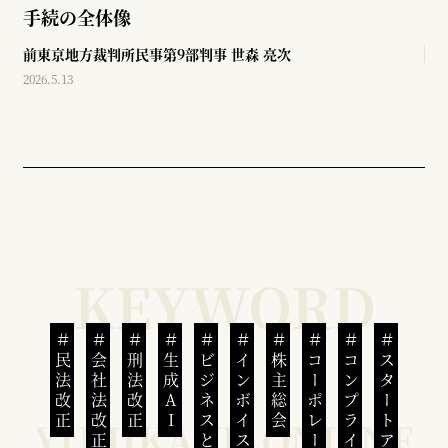
手続の全体像
前東京地方裁判所民事第9部判事
世森 亮次
2026.5.13
民法改正
会社法改正
刑法改正
生成AI
ビジネスと人権
インボイス制度
株主総会
コンプライアンス
スタートアップ