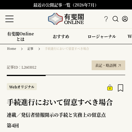
最近の公開記事一覧（2026年7月）
有斐閣Online
おすすめ
ロージャーナル
W
とは
Home
記事
手続進行において留意すべき場合
表記・略語例
記事ID：L2603012
Webオリジナル
手続進行において留意すべき場合
連載／発信者情報開示の手続と実務上の留意点
第4回