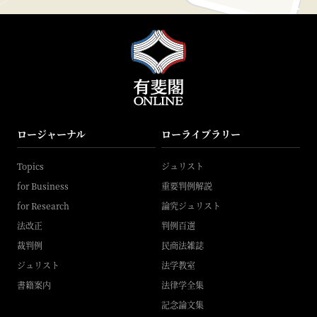
ロージャーナル
ローライブラリー
Topics
ジュリスト
for Business
重要判例解説
for Research
論究ジュリスト
法改正
判例百選
裁判例
民商法雑誌
ジュリスト
法学教室
書籍案内
法律学全集
記念論文集