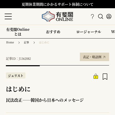
夏期休業期間にかかるサポート体制について
有斐閣Online
おすすめ
ロージャーナル
W
とは
Home
記事
はじめに
表記・略語例
記事ID：J1362082
ジュリスト
はじめに
民法改正――韓国から日本へのメッセージ