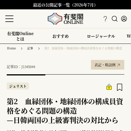
最近の公開記事一覧（2026年7月）
有斐閣Online
おすすめ
ロージャーナル
W
とは
Home
記事
第2 血縁団体・地縁団体の構成員資格をめぐる問題の構造
表記・略語例
記事ID：J1345044
ジュリスト
第2 血縁団体・地縁団体の構成員資
格をめぐる問題の構造
—
日韓両国の上級審判決の対比から