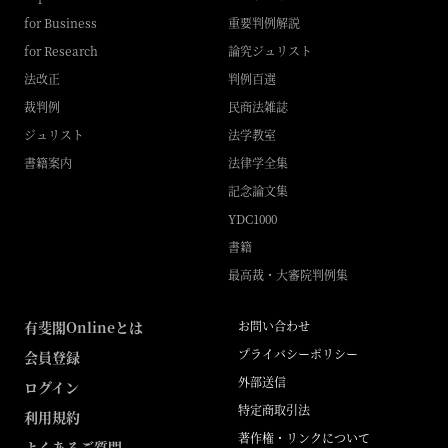
for Business
重要判例解説
for Research
論究ジュリスト
法改正
判例百選
裁判例
民商法雑誌
ジュリスト
法学教室
書籍案内
法律学全集
記念論文集
YDC1000
書籍
最高裁・大審院判例集
有斐閣Onlineとは
お問い合わせ
プライバシーポリシー
会員登録
外部送信
ログイン
特定商取引法
利用規約
著作権・リンクについて
よくあるご質問