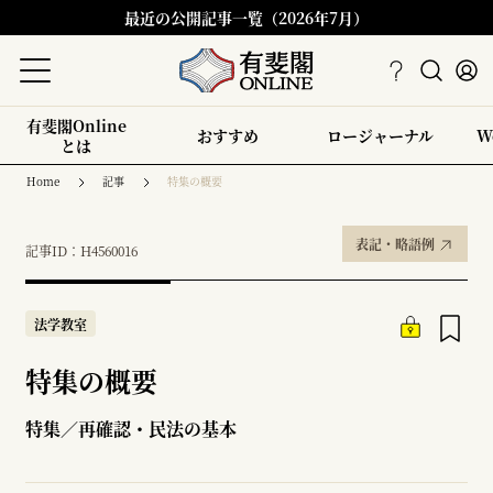
最近の公開記事一覧（2026年7月）
有斐閣Online
おすすめ
ロージャーナル
W
とは
Home
記事
特集の概要
表記・略語例
記事ID：H4560016
法学教室
特集の概要
特集／再確認・民法の基本