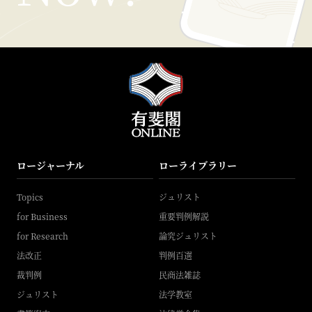
ロージャーナル
ローライブラリー
Topics
ジュリスト
for Business
重要判例解説
for Research
論究ジュリスト
法改正
判例百選
裁判例
民商法雑誌
ジュリスト
法学教室