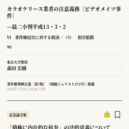
カラオケリース業者の注意義務〔ビデオメイツ事
件〕
—最二小判平成13・3・2
Ⅵ 著作権侵害に対する救済／（3） 損害賠償
90
東京大学教授
森田 宏樹
著作権判例百選〔第7版〕（別冊ジュリスト272号）掲載
2025年 9月8日 10:00 公開
記念論文集
「債権に内在的な抗弁」の法的意義について