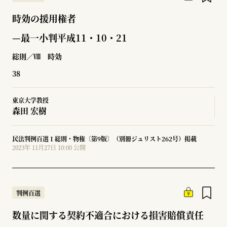
時効の援用権者
—最一小判平成11・10・21
総則／Ⅷ 時効
38
東京大学教授
森田 宏樹
民法判例百選Ⅰ総則・物権〔第9版〕（別冊ジュリスト262号）掲載
2023年 11月27日 10:00 公開
判例百選
数量に関する契約不適合における損害賠償責任