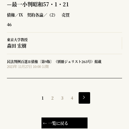
—最一小判昭和57・1・21
債権／Ⅸ 契約各論／（2） 売買
46
東京大学教授
森田 宏樹
民法判例百選Ⅱ債権〔第9版〕（別冊ジュリスト263号）掲載
2023年 11月27日 10:00 公開
1
2
3
4
← 一覧に戻る