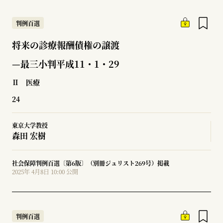
判例百選
将来の診療報酬債権の譲渡
—最三小判平成11・1・29
Ⅱ 医療
24
東京大学教授
森田 宏樹
社会保障判例百選〔第6版〕（別冊ジュリスト269号）掲載
2025年 4月8日 10:00 公開
判例百選