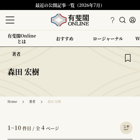
最近の公開記事一覧（2026年7月）
有斐閣Online
おすすめ
ロージャーナル
W
とは
著者
森田 宏樹
Home
著者
森田 宏樹
1~10
4
件目 / 全
ページ