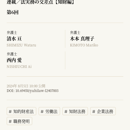
連載／法実務の交差点【知財編】
第6回
弁護士
弁護士
清水 亘
木本 真理子
SHIMIZU Wataru
KIMOTO Mariko
弁護士
西内 愛
NISHIUCHI Ai
2024年 8月5日 10:00 公開
DOI:
10.69450/yuhilaw-l2407003
知的財産法
労働法
知財法務
企業法務
職務発明