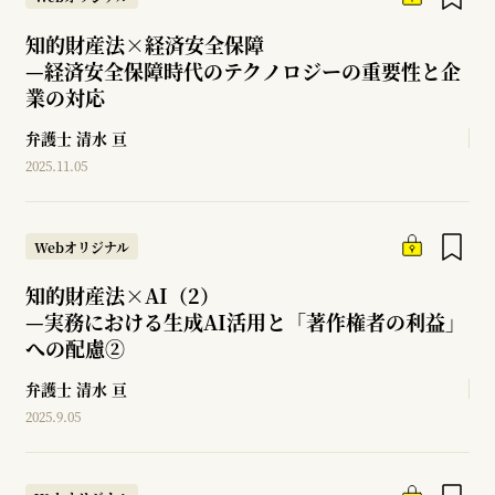
知的財産法×経済安全保障
—
経済安全保障時代のテクノロジーの重要性と企
業の対応
弁護士
清水 亘
2025.11.05
Webオリジナル
知的財産法×AI（2）
—
実務における生成AI活用と「著作権者の利益」
への配慮②
弁護士
清水 亘
2025.9.05