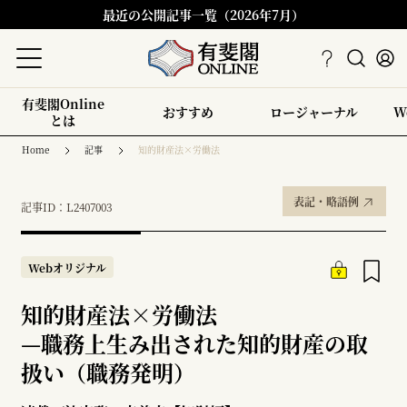
最近の公開記事一覧（2026年7月）
有斐閣Online
おすすめ
ロージャーナル
W
とは
Home
記事
知的財産法×労働法
表記・略語例
記事ID：L2407003
Webオリジナル
知的財産法×労働法
—
職務上生み出された知的財産の取
扱い（職務発明）