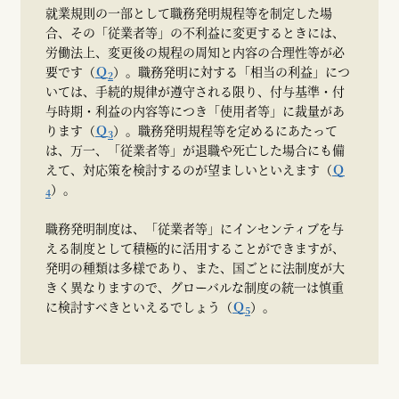
就業規則の一部として職務発明規程等を制定した場
合、その「従業者等」の不利益に変更するときには、
労働法上、変更後の規程の周知と内容の合理性等が必
要です（
Ｑ
）。職務発明に対する「相当の利益」につ
2
いては、手続的規律が遵守される限り、付与基準・付
与時期・利益の内容等につき「使用者等」に裁量があ
ります（
Ｑ
）。職務発明規程等を定めるにあたって
3
は、万一、「従業者等」が退職や死亡した場合にも備
えて、対応策を検討するのが望ましいといえます（
Ｑ
）。
4
職務発明制度は、「従業者等」にインセンティブを与
える制度として積極的に活用することができますが、
発明の種類は多様であり、また、国ごとに法制度が大
きく異なりますので、グローバルな制度の統一は慎重
に検討すべきといえるでしょう（
Ｑ
）。
5