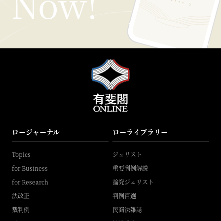
ロージャーナル
ローライブラリー
Topics
ジュリスト
for Business
重要判例解説
for Research
論究ジュリスト
法改正
判例百選
裁判例
民商法雑誌