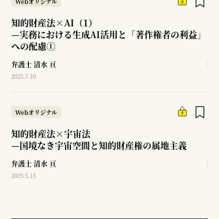
Webオリジナル
知的財産法×AI（1）
—
実務における生成AI活用と「著作権者の利益」
への配慮①
弁護士
清水 亘
2025.7.10
Webオリジナル
知的財産法×宇宙法
—
国境なき宇宙空間と知的財産権の属地主義
弁護士
清水 亘
2025.5.15