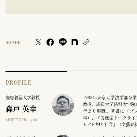
SHARE
PROFILE
慶應義塾大学教授
1988年東京大学法学部
教授。成蹊大学法科大学院
森戸 英幸
年より現職。著書に『プレ
年）、『労働法トークライ
MORITO Hideyuki
もクビ切り社会』（文藝春秋