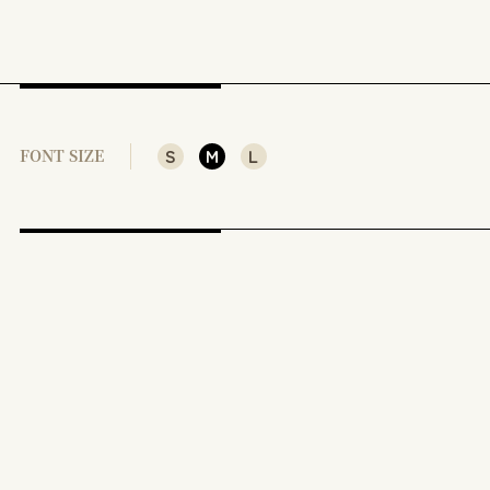
S
M
L
FONT SIZE