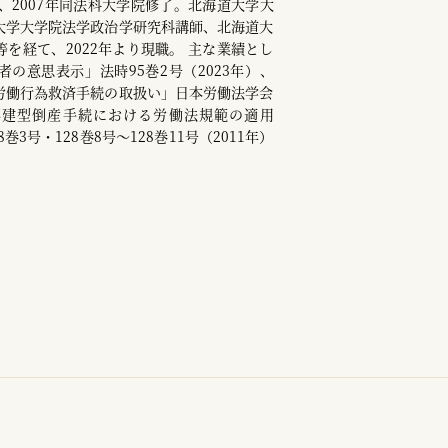
業、2007年同法科大学院修了。北海道大学大
大学大学院法学政治学研究科講師、北海道大
を経て、2022年より現職。 主な業績とし
の意思表示」法時95巻2号（2023年）、
労働行為救済手続の取扱い」日本労働法学会
、「再建型倒産手続における労働法規範の適用
巻3号・128巻8号～128巻11号（2011年）