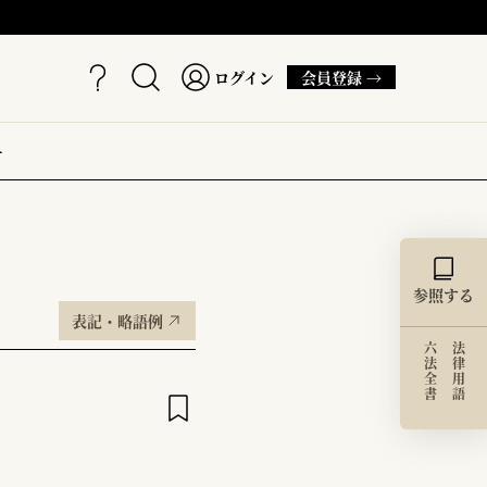
ログイン
会員登録 →
ー
参照する
表記・略語例
六法全書
法律用語