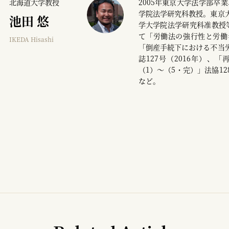
北海道大学教授
2005年東京大学法学部卒
学院法学研究科教授。東京
池田 悠
学大学院法学研究科准教授等
て「労働法の強行性と労働者
IKEDA Hisashi
「倒産手続下における不当
誌127号（2016年）
（1）～（5・完）」法協128
など。