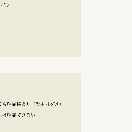
いて）
ても解雇権あり（濫用はダメ）
れば解雇できない