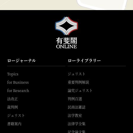
ロージャーナル
ローライブラリー
Topics
ジュリスト
for Business
重要判例解説
for Research
論究ジュリスト
法改正
判例百選
裁判例
民商法雑誌
ジュリスト
法学教室
書籍案内
法律学全集
記念論文集