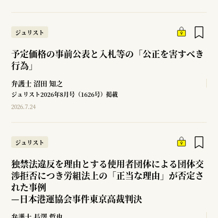
ジュリスト
予定価格の事前公表と入札等の「公正を害すべき
行為」
弁護士
沼田 知之
ジュリスト2026年8月号（1626号）掲載
2026.7.24
ジュリスト
独禁法違反を理由とする使用者団体による団体交
渉拒否につき労組法上の「正当な理由」が否定さ
れた事例
—
日本港運協会事件東京高裁判決
弁護士
長澤 哲也