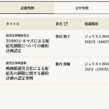
表題判例
文中参照
タイトル
著者
掲載媒体
経済法判例研究会
柴田 潤子
ジュリスト202
TOHOシネマズによる配
10月号（1602
給先制限についての確約
計画認定
独禁法事例速報
籔内 俊輔
ジュリスト202
映画館運営会社による配
2月号（1593号
給先の制限に関する確約
計画の認定事例