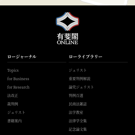
ロージャーナル
ローライブラリー
Topics
ジュリスト
for Business
重要判例解説
for Research
論究ジュリスト
法改正
判例百選
裁判例
民商法雑誌
ジュリスト
法学教室
書籍案内
法律学全集
記念論文集