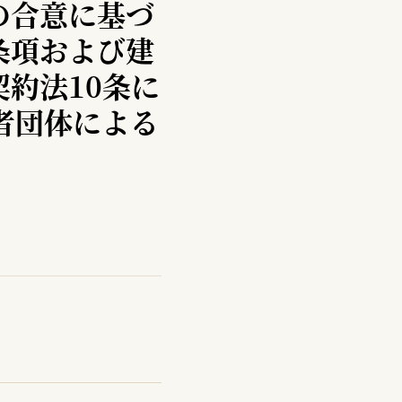
の合意に基づ
条項および建
約法10条に
者団体による