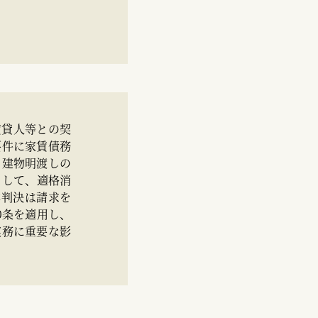
賃貸人等との契
要件に家賃債務
る建物明渡しの
として、適格消
本判決は請求を
0条を適用し、
実務に重要な影