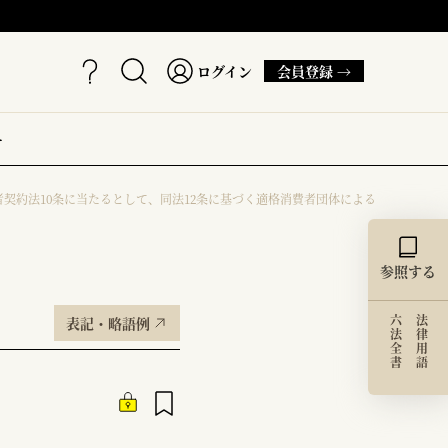
ログイン
会員登録 →
ー
約法10条に当たるとして、同法12条に基づく適格消費者団体による
参照する
表記・略語例
六法全書
法律用語