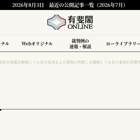
2026年8月3日
最近の公開記事一覧（2026年7月）
裁判例の
ーナル
Webオリジナル
ローライブラリ
速報・解説
契約を無催告解除しうる旨の条項および建物の明渡しを擬制しうる旨の条項が消費者契