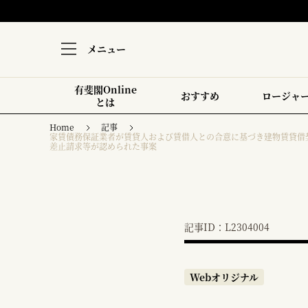
メニュー
有斐閣Online
おすすめ
ロージャ
とは
Home
記事
家賃債務保証業者が賃貸人および賃借人との合意に基づき建物賃貸借
差止請求等が認められた事案
記事ID：L2304004
Webオリジナル