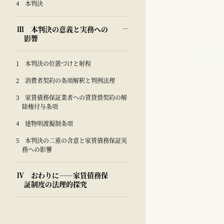
4 本判決
Ⅲ 本判決の意義と実務への
影響
1 本判決の位置づけと射程
2 消費者契約の条項解釈と判例法理
3 家賃債務保証業者への賃貸借契約の解
除権付与条項
4 建物明渡擬制条項
5 本判決の二重の含意と家賃債務保証実
務への影響
Ⅳ おわりに――家賃債務保
証制度の法理的探究