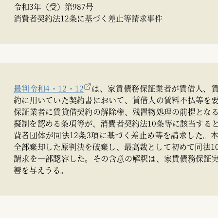
令和3年（受）第987号
消費者契約法12条に基づく差止等請求事件
最判令和4・12・12
は、家賃債務保証業者が賃借人、
約に用いていた契約書において、賃借人の賃料不払等を
保証業者に賃貸借契約の解除権、残置物処理の前提とな
擬制を認める条項等が、消費者契約法10条等に該当する
費者団体が同法12条3項に基づく差止め等を請求した。
全部棄却した原判決を破棄し、最高裁として初めて同法1
請求を一部認容した。その含意の解釈は、家賃債務保証
響を与えうる。