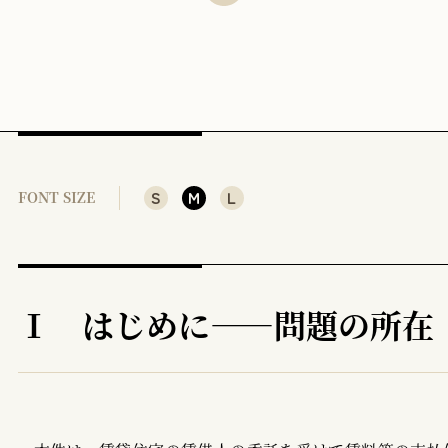
4 本判決
Ⅲ 本判決の意義と実務への影響
1 本判決の位置づけと射程
2 消費者契約の条項解釈と判例法理
3 家賃債務保証業者への賃貸借契約の解除権付与条項
S
M
L
FONT SIZE
4 建物明渡擬制条項
5 本判決の二重の含意と家賃債務保証実務への影響
Ⅳ おわりに――家賃債務保証制度の法理的探究
Ⅰ はじめに――問題の所在