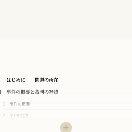
Ⅰ はじめに――問題の所在
Ⅱ 事件の概要と裁判の経緯
1 事件の概要
2 第1審判決
3 第2審判決