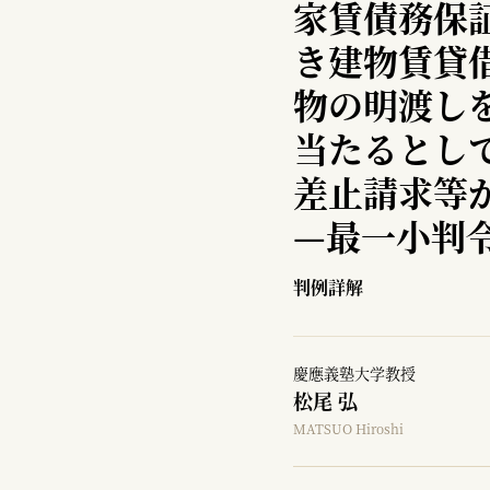
家賃債務保
き建物賃貸
物の明渡し
当たるとし
差止請求等
—
最一小判令
判例詳解
慶應義塾大学教授
松尾 弘
MATSUO Hiroshi