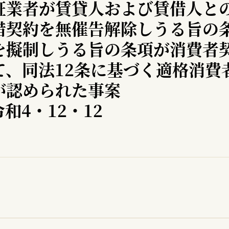
証業者が賃貸人および賃借人と
借契約を無催告解除しうる旨の
を擬制しうる旨の条項が消費者契
て、同法12条に基づく適格消費
が認められた事案
和4・12・12