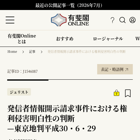
最近の公開記事一覧（2026年7月）
有斐閣Online
おすすめ
ロージャーナル
W
とは
Home
記事
発信者情報開示請求事件における権利侵害明白性の判断
表記・略語例
記事ID：J1546087
ジュリスト
発信者情報開示請求事件における権
利侵害明白性の判断
—
東京地判平成30・6・29