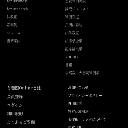
for Business
重要判例解説
for Research
論究ジュリスト
法改正
判例百選
裁判例
民商法雑誌
ジュリスト
法学教室
書籍案内
法律学全集
記念論文集
YDC1000
書籍
最高裁・大審院判例集
有斐閣Onlineとは
お問い合わせ
プライバシーポリシー
会員登録
外部送信
ログイン
特定商取引法
利用規約
著作権・リンクについて
よくあるご質問
運営会社