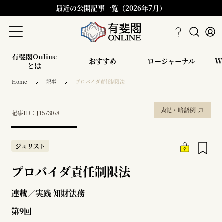
最近の公開記事一覧（2026年7月）
有斐閣Online
おすすめ
ロージャーナル
W
とは
Home
記事
プロバイダ責任制限法
表記・略語例
記事ID：J1573078
ジュリスト
プロバイダ責任制限法
連載／実践 知財法務
第9回