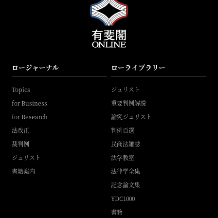
ロージャーナル
ローライブラリー
Topics
ジュリスト
for Business
重要判例解説
for Research
論究ジュリスト
法改正
判例百選
裁判例
民商法雑誌
ジュリスト
法学教室
書籍案内
法律学全集
記念論文集
YDC1000
書籍