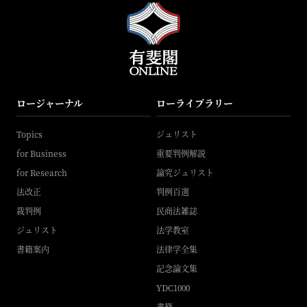
ロージャーナル
ローライブラリー
Topics
ジュリスト
for Business
重要判例解説
for Research
論究ジュリスト
法改正
判例百選
裁判例
民商法雑誌
ジュリスト
法学教室
書籍案内
法律学全集
記念論文集
YDC1000
書籍