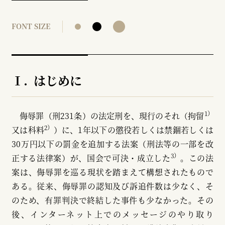
FONT SIZE
Ⅰ. はじめに
1）
侮辱罪（刑231条）の法定刑を、現行のそれ（拘留
2）
又は科料
）に、1年以下の懲役若しくは禁錮若しくは
30万円以下の罰金を追加する法案（刑法等の一部を改
3）
正する法律案）が、国会で可決・成立した
。この法
案は、侮辱罪を巡る現状を踏まえて構想されたもので
ある。従来、侮辱罪の認知及び訴追件数は少なく、そ
のため、有罪判決で終結した事件も少なかった。その
後、インターネット上でのメッセージのやり取り