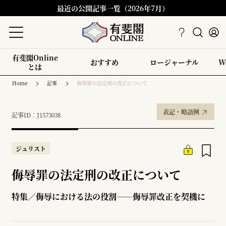
最近の公開記事一覧（2026年7月）
有斐閣Online
おすすめ
ロージャーナル
W
とは
Home
記事
侮辱罪の法定刑の改正について
表記・略語例
記事ID：J1573038
ジュリスト
侮辱罪の法定刑の改正について
特集／侮辱における法の役割――侮辱罪改正を契機に