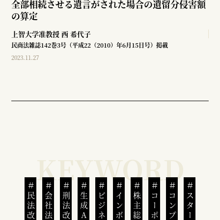
全部相続させる遺言がされた場合の遺留分侵害額
の算定
上智大学准教授
西 希代子
民商法雑誌142巻3号（平成22（2010）年6月15日号）掲載
2023.11.27
民法改正
会社法改正
刑法改正
生成AI
株主総会