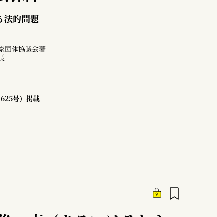
る法的問題
家団体協議会著
長
1625号）掲載