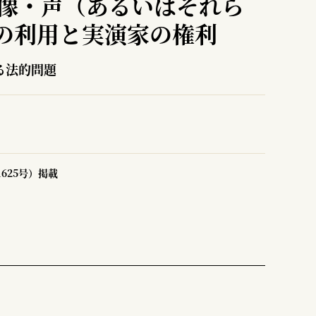
肖像・声（あるいはそれら
の利用と実演家の権利
る法的問題
1625号）掲載