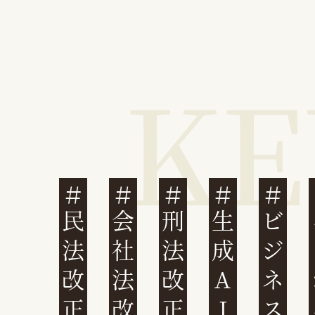
民法改正
会社法改正
刑法改正
生成AI
ビジネスと人権
イ