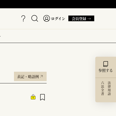
ログイン
会員登録 →
ー
参照する
表記・略語例
六法全書
法律用語